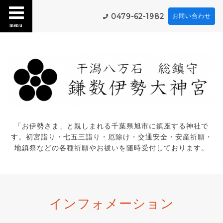
0479-62-1982
お問い合わせ
menu
「お伊勢さま」と親しまれる千葉県旭市に鎮座する神社で
す。初宮詣り・七五三詣り・厄除け・交通安全・安産祈願・
地鎮祭などの各種祈願やお祓いを随時受付しております。
インフォメーション