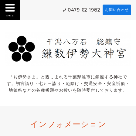
0479-62-1982
お問い合わせ
menu
「お伊勢さま」と親しまれる千葉県旭市に鎮座する神社で
す。初宮詣り・七五三詣り・厄除け・交通安全・安産祈願・
地鎮祭などの各種祈願やお祓いを随時受付しております。
インフォメーション