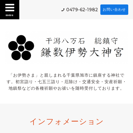
0479-62-1982
お問い合わせ
menu
「お伊勢さま」と親しまれる千葉県旭市に鎮座する神社で
す。初宮詣り・七五三詣り・厄除け・交通安全・安産祈願・
地鎮祭などの各種祈願やお祓いを随時受付しております。
インフォメーション