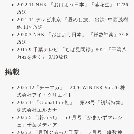
2022.11 NHK 「おはよう日本」『落花生』 11/26
放送
2021.11 テレビ東京 「昼めし旅」 出演: 中西茂樹
他 11/4放送
2020.3 NHK 「おはよう日本」 『鎌数神楽』3/28
放送
2015.9 千葉テレビ 「ちば見聞録」#051『干潟八
万石を歩く』 9/19放送
掲載
2025.12「チーマガ」 2026 WINTER Vol.26 株
式会社アイ・クリエイト
2025.11「Global Life虹」 第28号「初詣特集」
株式会社エルカナ
2025.5 「楽City!」 5-6月号「かまかずマルシ
ェ」千葉メディア
2025.3 「月刊ぐるっと千葉」 3月号「鎌数神