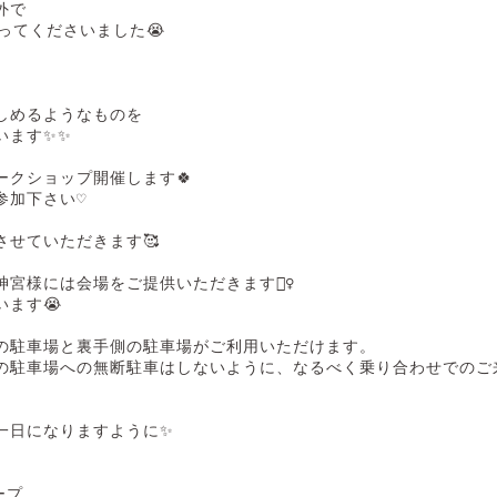
で

ってくださいました😭

しめるようなものを

ます✨✨

クショップ開催します🍀

加下さい♡

せていただきます🥰

様には会場をご提供いただきます🙇‍♀️

ます😭

の駐車場と裏手側の駐車場がご利用いただけます。

駐車場への無断駐車はしないように、なるべく乗り合わせでのご来場をお
一日になりますように✨

ープ
