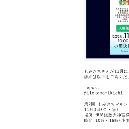
もみきちさんが11月に
詳細は以下をご覧くださ
repost

@iiokamomikichi

第2回 もみきちマルシ
11月3日(金・㊗️)

場所:伊勢鎌数大神宮様
時間:10時～16時(小