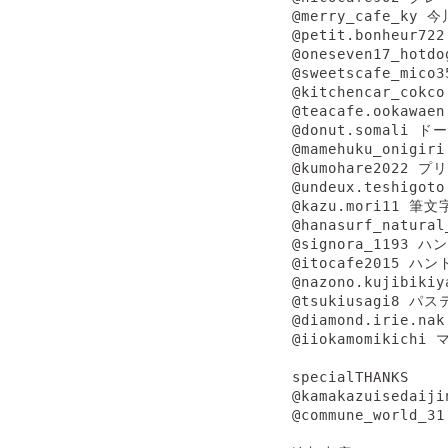
@merry_cafe_ky
@petit.bonheur
@oneseven17_hot
@sweetscafe_mi
@kitchencar_co
@teacafe.ookawa
@donut.somali ド
@mamehuku_onigi
@kumohare2022
@undeux.teshigo
@kazu.mori11 筆文字
@hanasurf_natur
@signora_1193 ハ
@itocafe2015 ハン
@nazono.kujibik
@tsukiusagi8 
@diamond.irie.
@iiokamomikic
specialTHANKS

@kamakazuisedaijin
@commune_world