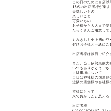
この日のために当店以外
18名の出店者様が集ま
美味しいもの

楽しいこと

可愛いもの

お子様から大人まで楽
たっくさんご用意してい
もみきちも史上初のワー
ぜひお子様と一緒にご参
出店者様は後日ご紹介さ
また、当日伊勢鎌数大神宮
いつもありがとうござい
※駐車場について

当日は神社様の国道側
近隣の店舗様や会社様の
皆様にとって

来て良かったと思える
出店者様

@nicocafe902 クレ