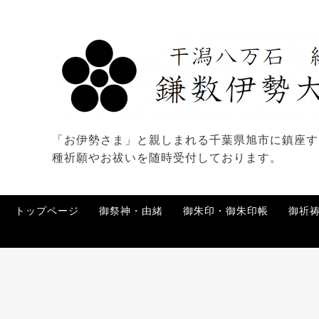
「お伊勢さま」と親しまれる千葉県旭市に鎮座す
種祈願やお祓いを随時受付しております。
トップページ
御祭神・由緒
御朱印・御朱印帳
御祈