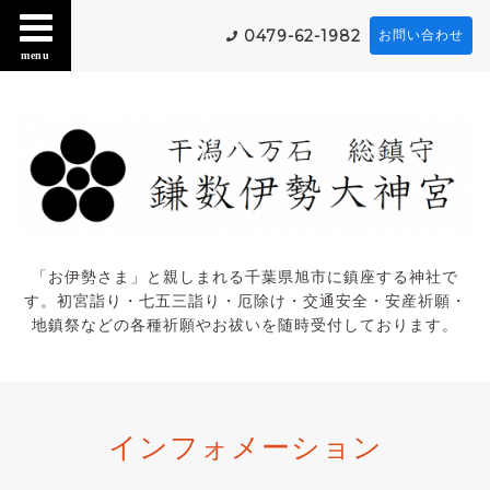
0479-62-1982
お問い合わせ
menu
「お伊勢さま」と親しまれる千葉県旭市に鎮座する神社で
す。初宮詣り・七五三詣り・厄除け・交通安全・安産祈願・
地鎮祭などの各種祈願やお祓いを随時受付しております。
インフォメーション