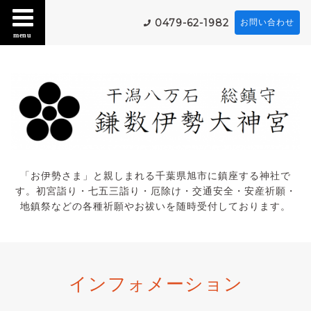
0479-62-1982
お問い合わせ
menu
「お伊勢さま」と親しまれる千葉県旭市に鎮座する神社で
す。初宮詣り・七五三詣り・厄除け・交通安全・安産祈願・
地鎮祭などの各種祈願やお祓いを随時受付しております。
インフォメーション