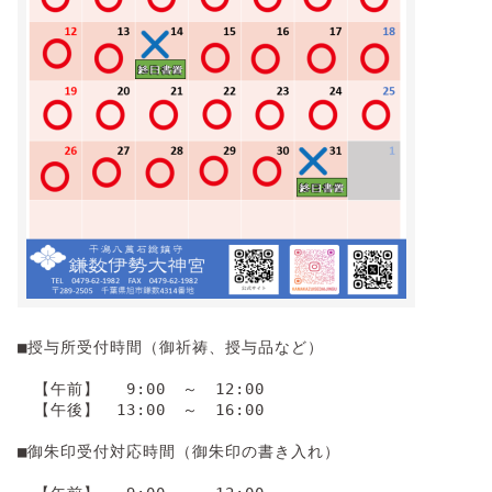
■授与所受付時間（御祈祷、授与品など）

　【午前】　 9:00　～　12:00

　【午後】　13:00　～　16:00

■御朱印受付対応時間（御朱印の書き入れ）
