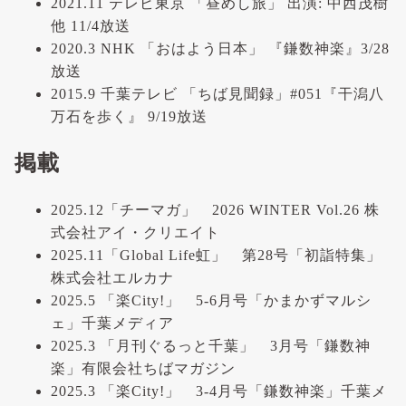
2021.11 テレビ東京 「昼めし旅」 出演: 中西茂樹
他 11/4放送
2020.3 NHK 「おはよう日本」 『鎌数神楽』3/28
放送
2015.9 千葉テレビ 「ちば見聞録」#051『干潟八
万石を歩く』 9/19放送
掲載
2025.12「チーマガ」 2026 WINTER Vol.26 株
式会社アイ・クリエイト
2025.11「Global Life虹」 第28号「初詣特集」
株式会社エルカナ
2025.5 「楽City!」 5-6月号「かまかずマルシ
ェ」千葉メディア
2025.3 「月刊ぐるっと千葉」 3月号「鎌数神
楽」有限会社ちばマガジン
2025.3 「楽City!」 3-4月号「鎌数神楽」千葉メ