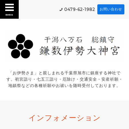
0479-62-1982
お問い合わせ
menu
「お伊勢さま」と親しまれる千葉県旭市に鎮座する神社で
す。初宮詣り・七五三詣り・厄除け・交通安全・安産祈願・
地鎮祭などの各種祈願やお祓いを随時受付しております。
インフォメーション