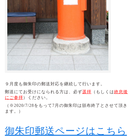
９月度も御朱印の郵送対応を継続して行います。
​郵送にてお受けになられる方は、必ず
遥拝
（もしくは
終息後
にご参拝
）ください。
（※2020/7/28をもって7月の御朱印は頒布終了とさせて頂き
ます。）
御朱印郵送ページはこちら