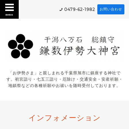
0479-62-1982
お問い合わせ
menu
「お伊勢さま」と親しまれる千葉県旭市に鎮座する神社で
す。初宮詣り・七五三詣り・厄除け・交通安全・安産祈願・
地鎮祭などの各種祈願やお祓いを随時受付しております。
インフォメーション