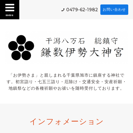
0479-62-1982
お問い合わせ
menu
「お伊勢さま」と親しまれる千葉県旭市に鎮座する神社で
す。初宮詣り・七五三詣り・厄除け・交通安全・安産祈願・
地鎮祭などの各種祈願やお祓いを随時受付しております。
インフォメーション