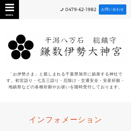
0479-62-1982
お問い合わせ
menu
「お伊勢さま」と親しまれる千葉県旭市に鎮座する神社で
す。初宮詣り・七五三詣り・厄除け・交通安全・安産祈願・
地鎮祭などの各種祈願やお祓いを随時受付しております。
インフォメーション