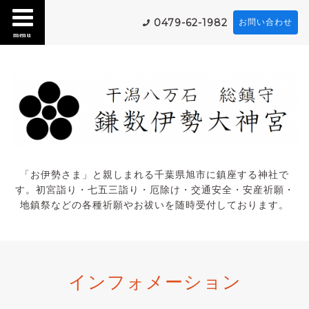
0479-62-1982
お問い合わせ
menu
「お伊勢さま」と親しまれる千葉県旭市に鎮座する神社で
す。初宮詣り・七五三詣り・厄除け・交通安全・安産祈願・
地鎮祭などの各種祈願やお祓いを随時受付しております。
インフォメーション