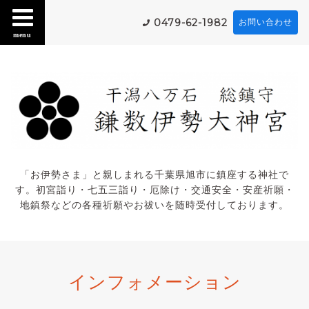
0479-62-1982
お問い合わせ
menu
「お伊勢さま」と親しまれる千葉県旭市に鎮座する神社で
す。初宮詣り・七五三詣り・厄除け・交通安全・安産祈願・
地鎮祭などの各種祈願やお祓いを随時受付しております。
インフォメーション